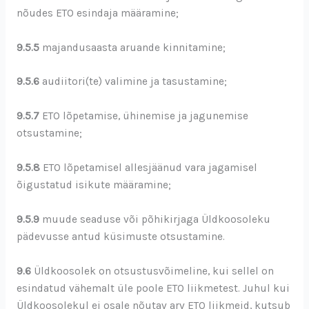
nõudes ETO esindaja määramine;
9.5.5
majandusaasta aruande kinnitamine;
9.5.6
audiitori(te) valimine ja tasustamine;
9.5.7
ETO lõpetamise, ühinemise ja jagunemise
otsustamine;
9.5.8
ETO lõpetamisel allesjäänud vara jagamisel
õigustatud isikute määramine;
9.5.9
muude seaduse või põhikirjaga Üldkoosoleku
pädevusse antud küsimuste otsustamine.
9.6
Üldkoosolek on otsustusvõimeline, kui sellel on
esindatud vähemalt üle poole ETO liikmetest. Juhul kui
Üldkoosolekul ei osale nõutav arv ETO liikmeid, kutsub