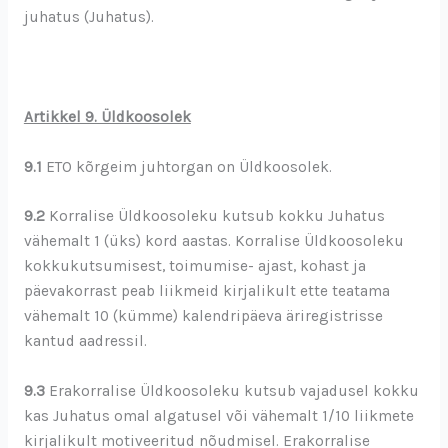
juhatus (Juhatus).
Artikkel 9. Üldkoosolek
9.1
ETO kõrgeim juhtorgan on Üldkoosolek.
9.2
Korralise Üldkoosoleku kutsub kokku Juhatus
vähemalt 1 (üks) kord aastas. Korralise Üldkoosoleku
kokkukutsumisest, toimumise- ajast, kohast ja
päevakorrast peab liikmeid kirjalikult ette teatama
vähemalt 10 (kümme) kalendripäeva äriregistrisse
kantud aadressil.
9.3
Erakorralise Üldkoosoleku kutsub vajadusel kokku
kas Juhatus omal algatusel või vähemalt 1/10 liikmete
kirjalikult motiveeritud nõudmisel. Erakorralise