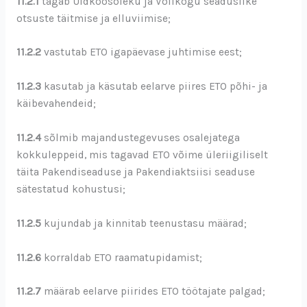
11.2.1
tagab Üldkoosoleku ja Volikogu seaduslike
otsuste täitmise ja elluviimise;
11.2.2
vastutab ETO igapäevase juhtimise eest;
11.2.3
kasutab ja käsutab eelarve piires ETO põhi- ja
käibevahendeid;
11.2.4
sõlmib majandustegevuses osalejatega
kokkuleppeid, mis tagavad ETO võime üleriigiliselt
täita Pakendiseaduse ja Pakendiaktsiisi seaduse
sätestatud kohustusi;
11.2.5
kujundab ja kinnitab teenustasu määrad;
11.2.6
korraldab ETO raamatupidamist;
11.2.7
määrab eelarve piirides ETO töötajate palgad;