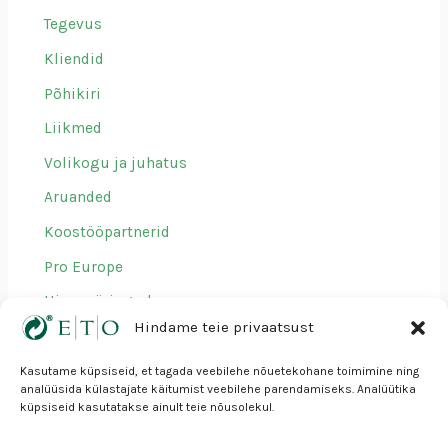
Tegevus
Kliendid
Põhikiri
Liikmed
Volikogu ja juhatus
Aruanded
Koostööpartnerid
Pro Europe
Hinnapäringud
Hindame teie privaatsust
Kasutame küpsiseid, et tagada veebilehe nõuetekohane toimimine ning
analüüsida külastajate käitumist veebilehe parendamiseks. Analüütika
Eesti Taaskasutusorganisatsioon MTÜ
küpsiseid kasutatakse ainult teie nõusolekul.
Mustamäe tee 24, 10621 Tallinn