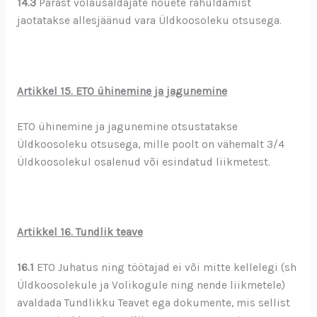
14.3
Pärast võlausaldajate nõuete rahuldamist
jaotatakse allesjäänud vara Üldkoosoleku otsusega.
Artikkel 15. ETO ühinemine ja jagunemine
ETO ühinemine ja jagunemine otsustatakse
Üldkoosoleku otsusega, mille poolt on vähemalt 3/4
Üldkoosolekul osalenud või esindatud liikmetest.
Artikkel 16. Tundlik teave
16.1
ETO Juhatus ning töötajad ei või mitte kellelegi (sh
Üldkoosolekule ja Volikogule ning nende liikmetele)
avaldada Tundlikku Teavet ega dokumente, mis sellist