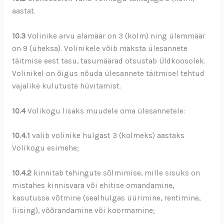
aastat.
10.3
Volinike arvu alamäär on 3 (kolm) ning ülemmäär
on 9 (üheksa). Volinikele võib maksta ülesannete
täitmise eest tasu, tasumäärad otsustab Üldkoosolek.
Volinikel on õigus nõuda ülesannete täitmisel tehtud
vajalike kulutuste hüvitamist.
10.4
Volikogu lisaks muudele oma ülesannetele:
10.4.1
valib volinike hulgast 3 (kolmeks) aastaks
Volikogu esimehe;
10.4.2
kinnitab tehingute sõlmimise, mille sisuks on
mistahes kinnisvara või ehitise omandamine,
kasutusse võtmine (sealhulgas üürimine, rentimine,
liising), võõrandamine või koormamine;