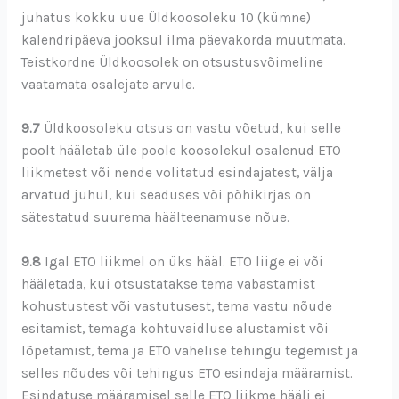
juhatus kokku uue Üldkoosoleku 10 (kümne)
kalendripäeva jooksul ilma päevakorda muutmata.
Teistkordne Üldkoosolek on otsustusvõimeline
vaatamata osalejate arvule.
9.7
Üldkoosoleku otsus on vastu võetud, kui selle
poolt hääletab üle poole koosolekul osalenud ETO
liikmetest või nende volitatud esindajatest, välja
arvatud juhul, kui seaduses või põhikirjas on
sätestatud suurema häälteenamuse nõue.
9.8
Igal ETO liikmel on üks hääl. ETO liige ei või
hääletada, kui otsustatakse tema vabastamist
kohustustest või vastutusest, tema vastu nõude
esitamist, temaga kohtuvaidluse alustamist või
lõpetamist, tema ja ETO vahelise tehingu tegemist ja
selles nõudes või tehingus ETO esindaja määramist.
Esindatuse määramisel selle ETO liikme hääli ei