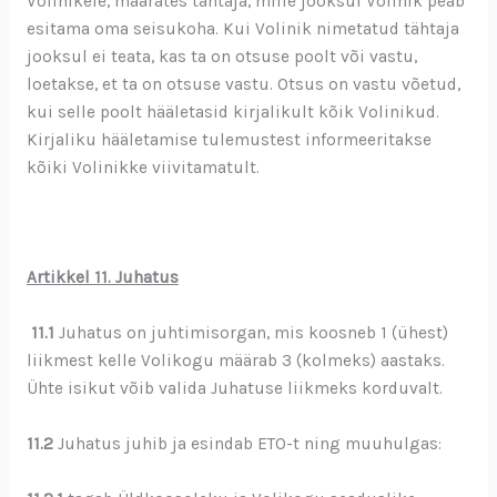
Volinikele, määrates tähtaja, mille jooksul Volinik peab
esitama oma seisukoha. Kui Volinik nimetatud tähtaja
jooksul ei teata, kas ta on otsuse poolt või vastu,
loetakse, et ta on otsuse vastu. Otsus on vastu võetud,
kui selle poolt hääletasid kirjalikult kõik Volinikud.
Kirjaliku hääletamise tulemustest informeeritakse
kõiki Volinikke viivitamatult.
Artikkel 11. Juhatus
11.1
Juhatus on juhtimisorgan, mis koosneb 1 (ühest)
liikmest kelle Volikogu määrab 3 (kolmeks) aastaks.
Ühte isikut võib valida Juhatuse liikmeks korduvalt.
11.2
Juhatus juhib ja esindab ETO-t ning muuhulgas: