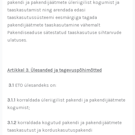
pakendi ja pakendijäätmete üleriigilist kogumist ja
taaskasutamist ning arendada edasi
taaskasutussüsteemi eesmärgiga tagada
pakendijäätmete taaskasutamine vähemalt
Pakendiseaduse sätestatud taaskasutuse sihtarvude
ulatuses.
Artikkel 3. Ülesanded ja tegevuspõhimõtted
3.1
ETO ülesandeks on:
3.1.1
korraldada üleriigilist pakendi ja pakendijäätmete
kogumist;
3.1.2
korraldada kogutud pakendi ja pakendijäätmete
taaskasutust ja korduskasutuspakendi