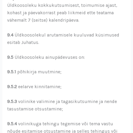
Üldkoosoleku kokkukutsumisest, toimumise ajast,
kohast ja päevakorrast peab liikmeid ette teatama
vähemalt 7 (seitse) kalendripäeva.
9.4
Üldkoosolekul arutamisele kuuluvad küsimused
esitab Juhatus.
9.5
Üldkoosoleku ainupädevuses on:
9.5.1
põhikirja muutmine;
9.5.2
eelarve kinnitamine;
9.5.3
volinike valimine ja tagasikutsumine ja nende
tasustamise otsustamine;
9.5.4
volinikuga tehingu tegemise või tema vastu
nõude esitamise otsustamine ja selles tehingus või