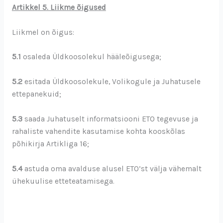
Artikkel 5. Liikme õigused
Liikmel on õigus:
5.1
osaleda Üldkoosolekul hääleõigusega;
5.2
esitada Üldkoosolekule, Volikogule ja Juhatusele
ettepanekuid;
5.3
saada Juhatuselt informatsiooni ETO tegevuse ja
rahaliste vahendite kasutamise kohta kooskõlas
põhikirja Artikliga 16;
5.4
astuda oma avalduse alusel ETO’st välja vähemalt
ühekuulise etteteatamisega.