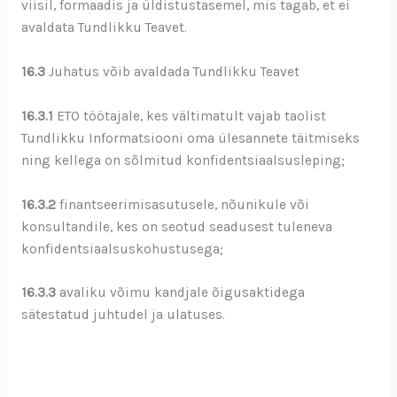
viisil, formaadis ja üldistustasemel, mis tagab, et ei
avaldata Tundlikku Teavet.
16.3
Juhatus võib avaldada Tundlikku Teavet
16.3.1
ETO töötajale, kes vältimatult vajab taolist
Tundlikku Informatsiooni oma ülesannete täitmiseks
ning kellega on sõlmitud konfidentsiaalsusleping;
16.3.2
finantseerimisasutusele, nõunikule või
konsultandile, kes on seotud seadusest tuleneva
konfidentsiaalsuskohustusega;
16.3.3
avaliku võimu kandjale õigusaktidega
sätestatud juhtudel ja ulatuses.