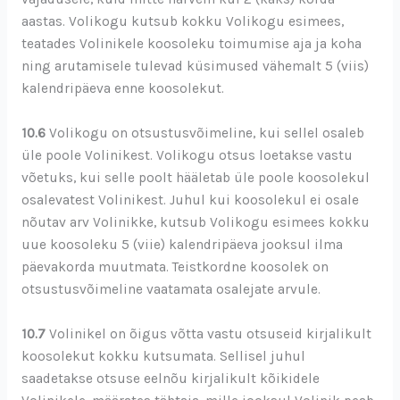
aastas. Volikogu kutsub kokku Volikogu esimees,
teatades Volinikele koosoleku toimumise aja ja koha
ning arutamisele tulevad küsimused vähemalt 5 (viis)
kalendripäeva enne koosolekut.
10.6
Volikogu on otsustusvõimeline, kui sellel osaleb
üle poole Volinikest. Volikogu otsus loetakse vastu
võetuks, kui selle poolt hääletab üle poole koosolekul
osalevatest Volinikest. Juhul kui koosolekul ei osale
nõutav arv Volinikke, kutsub Volikogu esimees kokku
uue koosoleku 5 (viie) kalendripäeva jooksul ilma
päevakorda muutmata. Teistkordne koosolek on
otsustusvõimeline vaatamata osalejate arvule.
10.7
Volinikel on õigus võtta vastu otsuseid kirjalikult
koosolekut kokku kutsumata. Sellisel juhul
saadetakse otsuse eelnõu kirjalikult kõikidele