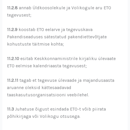
11.2.8
annab Üldkoosolekule ja Volikogule aru ETO
tegevusest;
11.2.9
koostab ETO eelarve ja tegevuskava
Pakendiseaduses sätestatud pakendiettevõtjate
kohustuste täitmise kohta;
11.2.10
esitab Keskkonnaministrile kirjaliku ülevaate
ETO eelmise kalendriaasta tegevusest;
11.2.11
tagab et tegevuse ülevaade ja majandusaasta
aruanne oleksid kättesaadavad
taaskasutusorganisatsiooni veebilehel.
11.3
Juhatuse õigust esindada ETO-t võib piirata
põhikirjaga või Volikogu otsusega.