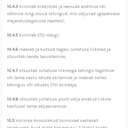
10.4.3
kinnitab krediitide ja laenude andmise või
võtmise ning muud tehingud, mis väljuvad igapäevase
majandustegevuse raamest;
10.4.5
kinnitab ETO märgi;
10.4.6
määrab ja kutsub tagasi Juhatuse liikmed ja
otsustab nende tasustamise;
10.4.7
otsustab Juhatuse liikmega tehingu tegemise
või tema vastu nõude esitamise ja määrab selles
tehingus või nõudes ETO esindaja;
10.4.8
otsustab juhatuse poolt välja arvatud liikme
taotlusel tema väljaarvamise.
10.5
Volinike koosolekud toimuvad vastavalt
vajadusele, kuid mitte harvem kui 2 (kaks) korda