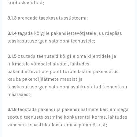
korduskasutust;
3.1.3
arendada taaskasutussüsteemi;
3.1.4
tagada kõigile pakendiettevõtjatele juurdepääs
taaskasutusorganisatsiooni teenustele;
3.1.5
osutada teenuseid kõigile oma klientidele ja
liikmetele võrdsetel alustel, lähtudes
pakendiettevõtjate poolt turule lastud pakendatud
kauba pakendijäätmete massist ja
taaskasutusorganisatsiooni avalikustatud teenustasu
määradest;
3.1.6
teostada pakendi ja pakendijäätmete käitlemisega
seotud teenuste ostmine konkurentsi korras, lähtudes
vahendite säästliku kasutamise põhimõttest;