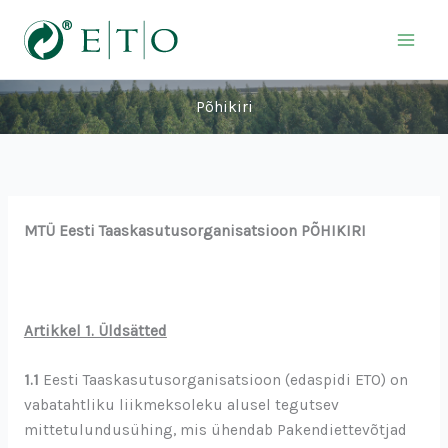
Skip
to
content
Põhikiri
MTÜ Eesti Taaskasutusorganisatsioon PÕHIKIRI
Artikkel 1. Üldsätted
1.1
Eesti Taaskasutusorganisatsioon (edaspidi ETO) on
vabatahtliku liikmeksoleku alusel tegutsev
mittetulundusühing, mis ühendab Pakendiettevõtjad