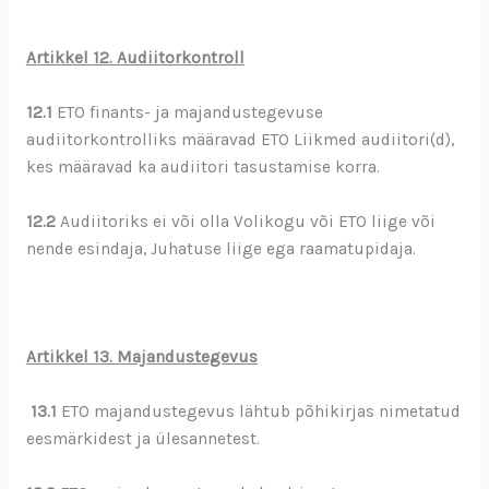
Artikkel 12
. Audiitorkontroll
12.1
ETO finants- ja majandustegevuse
audiitorkontrolliks määravad ETO Liikmed audiitori(d),
kes määravad ka audiitori tasustamise korra.
12.2
Audiitoriks ei või olla Volikogu või ETO liige või
nende esindaja, Juhatuse liige ega raamatupidaja.
Artikkel 13
. Majandustegevus
13.1
ETO majandustegevus lähtub põhikirjas nimetatud
eesmärkidest ja ülesannetest.