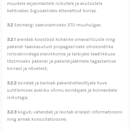
muudele asjaomastele isikutele ja asutustele
kehtivates õigusaktides ettenähtud korras.
3.2
Eesmärgi saavutamiseks ETO muuhulgas:
3.2.1
arendab koostööd kohalike omavalitsuste ning
pakendi taaskasutust propageerivate ühiskondlike
initsiatiividega elanikkonna ja tarbijate teadlikkuse
tõstmiseks pakendi ja pakendijäätmete tagastamise
korrast ja nõuetest;
3.2.2
esindab ja kaitseb pakendiettevõtjate huve
suhtlemises avaliku võimu esindajate ja kolmandate
isikutega;
3.2.3
kogub, vahendab ja levitab erialast informatsiooni
ning annab konsultatsioone;