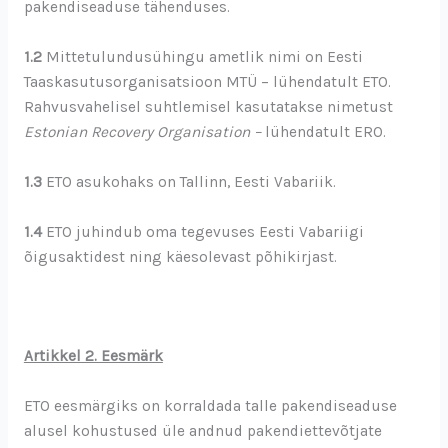
pakendiseaduse tähenduses.
1.2
Mittetulundusühingu ametlik nimi on Eesti
Taaskasutusorganisatsioon MTÜ – lühendatult ETO.
Rahvusvahelisel suhtlemisel kasutatakse nimetust
Estonian Recovery Organisation –
lühendatult ERO.
1.3
ETO asukohaks on Tallinn, Eesti Vabariik.
1.4
ETO juhindub oma tegevuses Eesti Vabariigi
õigusaktidest ning käesolevast põhikirjast.
Artikkel 2. Eesmärk
ETO eesmärgiks on korraldada talle pakendiseaduse
alusel kohustused üle andnud pakendiettevõtjate