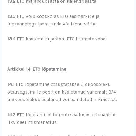
13.2
ETO majandusaasta on kalendriaasta.
13.3
ETO võib kooskõlas ETO eesmärkide ja
ülesannetega laenu anda või laenu võtta.
13.4
ETO kasumit ei jaotata ETO liikmete vahel.
Artikkel 14.
ETO lõpetamine
14.1
ETO lõpetamine otsustatakse Üldkoosoleku
otsusega, mille poolt on hääletanud vähemalt 3/4
üldkoosolekus osalenud või esindatud liikmetest.
14.2
ETO lõpetamisel toimub seaduses ettenähtud
likvideerimismenetlus.