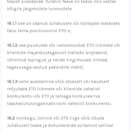
teavet sisaldavad. Tundlik Teave on teave, mis vastav
kõigile järgmistele tunnustele:
16.1.1
see on saanud Juhatusele või töötajale teatavaks
tänu tema positsioonile ETO-s;
16.1.2
see puudutab või iseloomustab ETO liikmete või
klientide majandustegevust (näiteks äriplaanid,
sõlmitud lepingud ja nende tingimused, hinnad,
tegevusega seotud pakendite maht);
16.1.3
selle avaldamine võib otseselt või kaudselt
mõjutada ETO liikmete või klientide vahelist
konkurentsi või ETO ja temaga konkureeriva
taaskasutusorganisatsiooni vahelist konkurentsi.
16.2
Volikogu, Volinik või ETO liige võib nõuda
Juhatuselt teabe ja dokumentide esitamist sellisel