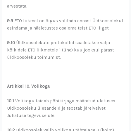
arvestata.
9.9
ETO liikmel on õigus volitada ennast Üldkoosolekul
esindama ja hääletustes osalema teist ETO liiget.
9.10
Üldkoosolekute protokollid saadetakse välja
kõikidele ETO liikmetele 1 (ühe) kuu jooksul pärast
üldkoosoleku toimumist.
Artikkel 10. Volikogu
10.1
Volikogu täidab põhikirjaga määratud ulatuses
Üldkoosoleku ülesandeid ja teostab järelvalvet
Juhatuse tegevuse üle.
10.2
Üldkoosolek valib Volikogu tähtajaga 3 (kolm)