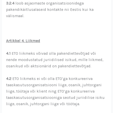
3.2.4
loob asjaomaste organisatsioonidega
pakendikäitlusalaseid kontakte nii Eestis kui ka
välismaal.
Artikkel 4. Liikmed
4.1
ETO liikmeks võivad olla pakendiettevõtjad või
nende moodustatud juriidilised isikud, mille liikmed,
osanikud või aktsionärid on pakendiettevõtjad.
4
.2
ETO liikmeks ei või olla ETO’ga konkureeriva
taaskasutusorganisatsiooni liige, osanik, juhtorgani
liige, töötaja või klient ning ETO’ga konkureeriva
taaskasutusorganisatsiooniga seotud juriidilise isiku
liige, osanik, juhtorgani liige või töötaja.