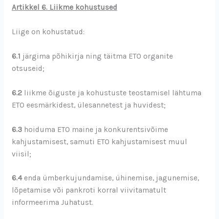
Artikkel 6. Liikme kohustused
Liige on kohustatud:
6.1
järgima põhikirja ning täitma ETO organite
otsuseid;
6.2
liikme õiguste ja kohustuste teostamisel lähtuma
ETO eesmärkidest, ülesannetest ja huvidest;
6.3
hoiduma ETO maine ja konkurentsivõime
kahjustamisest, samuti ETO kahjustamisest muul
viisil;
6.4
enda ümberkujundamise, ühinemise, jagunemise,
lõpetamise või pankroti korral viivitamatult
informeerima Juhatust.