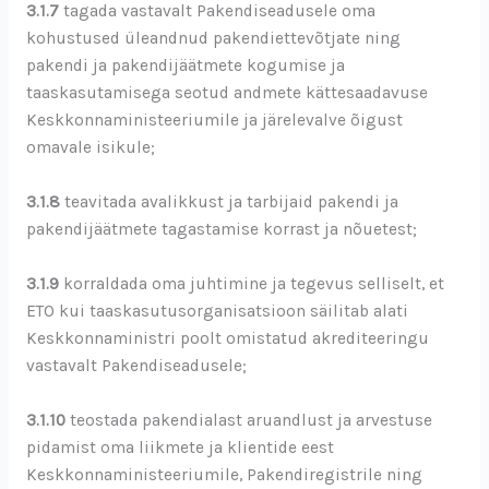
3.1.7
tagada vastavalt Pakendiseadusele oma
kohustused üleandnud pakendiettevõtjate ning
pakendi ja pakendijäätmete kogumise ja
taaskasutamisega seotud andmete kättesaadavuse
Keskkonnaministeeriumile ja järelevalve õigust
omavale isikule;
3.1.8
teavitada avalikkust ja tarbijaid pakendi ja
pakendijäätmete tagastamise korrast ja nõuetest;
3.1.9
korraldada oma juhtimine ja tegevus selliselt, et
ETO kui taaskasutusorganisatsioon säilitab alati
Keskkonnaministri poolt omistatud akrediteeringu
vastavalt Pakendiseadusele;
3.1.10
teostada pakendialast aruandlust ja arvestuse
pidamist oma liikmete ja klientide eest
Keskkonnaministeeriumile, Pakendiregistrile ning