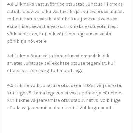
4.3
Liikmeks vastuvõtmise otsustab Juhatus liikmeks
astuda sooviva isiku vastava kirjaliku avalduse alusel,
mille Juhatus vaatab läbi ühe kuu jooksul avalduse
esitamise päevast arvates. Liikmeks vastuvõtmisest
võib keelduda, kui isik või tema tegevus ei vasta
põhikirja nõuetele.
4.4
Liikme õigused ja kohustused omandab isik
arvates Juhatuse sellekohase otsuse tegemist, kui
otsuses ei ole märgitud muud aega.
4.5
Liikme võib Juhatuse otsusega ETO’st välja arvata,
kui liige või tema tegevus ei vasta põhikirja nõuetele.
Kui liikme väljaarvamise otsustab Juhatus, võib liige
nõuda väljaarvamise otsustamist Volikogu poolt.