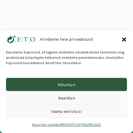
Hindame teie privaatsust
Kasutame küpsiseid, et tagada veebilehe nõuetekohane toimimine ning
analüüsida külastajate käitumist veebilehe parendamiseks. Analüütika
Eesti Taaskasutusorganisatsioon MTÜ
küpsiseid kasutatakse ainult teie nõusolekul.
Mustamäe tee 24, 10621 Tallinn
Tel 640 32 40 I eto@eto.ee
Nõustun
© 2026 ETO
Keeldun
Vaata eelistusi
Küpsiste poliitika
PRIVAATSUSTINGIMUSED